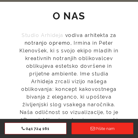
O NAS
Studio Arhideja
vodiva arhitekta za
notranjo opremo
, Irmina in Peter
Klenovšek, ki s svojo ekipo mladih in
kreativnih notranjih oblikovalcev
oblikujeva estetsko dovršene in
prijetne ambiente. Ime studia
Arhideja zrcali vizijo našega
oblikovanja: koncept kakovostnega
bivanja z eleganco, ki upošteva
življenjski slog vsakega naročnika.
Naša odličnost so vizualizacije, to je
3D projektiranje notranje opreme, ki
na najboljši možni način ustvari sliko
041 724 161
Pišite nam
idealnega prostora, v kateri odsevajo