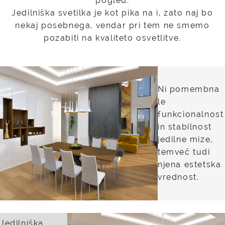
pogled.
Jedilniška svetilka je kot pika na i, zato naj bo
nekaj posebnega, vendar pri tem ne smemo
pozabiti na kvaliteto osvetlitve.
Ni pomembna
le
funkcionalnost
in stabilnost
jedilne mize,
temveč tudi
njena estetska
vrednost.
Jedilniška