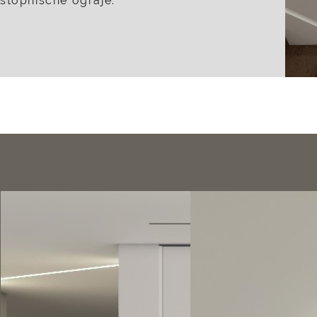
stopniščne ograje.