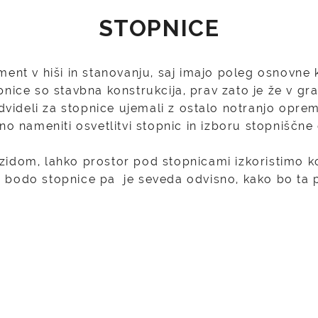
STOPNICE
nt v hiši in stanovanju, saj imajo poleg osnovne k
nice so stavbna konstrukcija, prav zato je že v gra
edvideli za stopnice ujemali z ostalo notranjo opre
no nameniti osvetlitvi stopnic in izboru stopniščne 
 zidom, lahko prostor pod stopnicami izkoristimo
m bodo stopnice pa je seveda odvisno, kako bo ta 