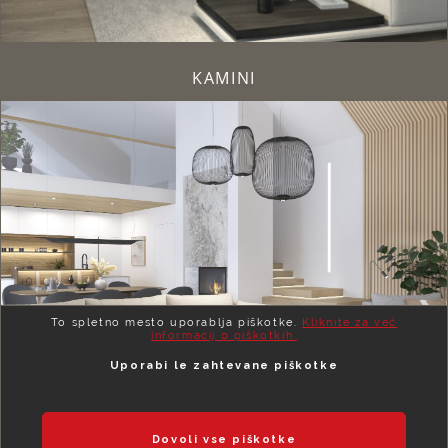
KAMINI
To spletno mesto uporablja piškotke.
Kliknite za več
informacij o piškotkih.
Uporabi le zahtevane piškotke
STOPNICE
Dovoli vse piškotke