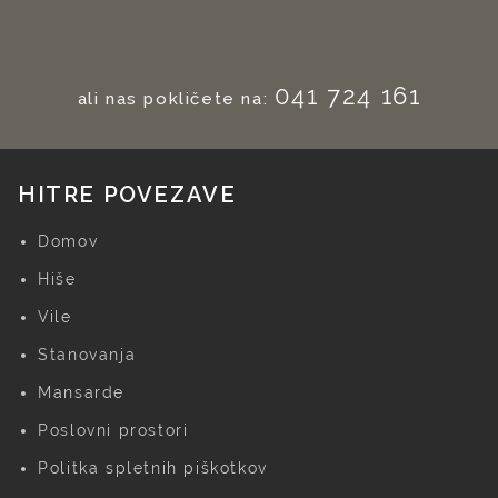
041 724 161
ali nas pokličete na:
HITRE POVEZAVE
Domov
Hiše
Vile
Stanovanja
Mansarde
Poslovni prostori
Politka spletnih piškotkov