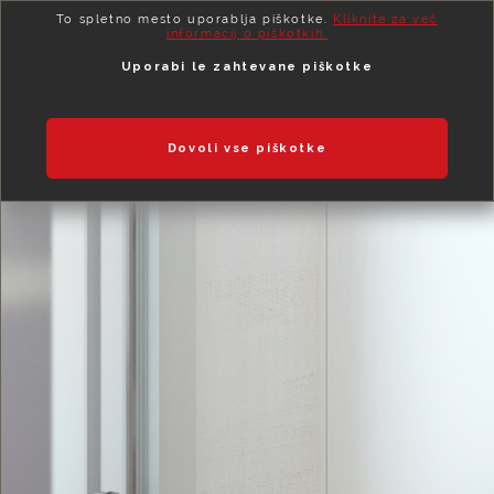
To spletno mesto uporablja piškotke.
Kliknite za več
informacij o piškotkih.
Uporabi le zahtevane piškotke
Dovoli vse piškotke