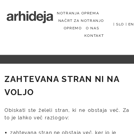
NOTRANJA OPREMA
NAČRT ZA NOTRANJO
|
SLO
|
EN
OPREMO
O NAS
KONTAKT
Menu
ZAHTEVANA STRAN NI NA
VOLJO
Obiskati ste želeli stran, ki ne obstaja več. Za
to je lahko več razlogov:
zahtevana stran ne obstaja več, ker jo je