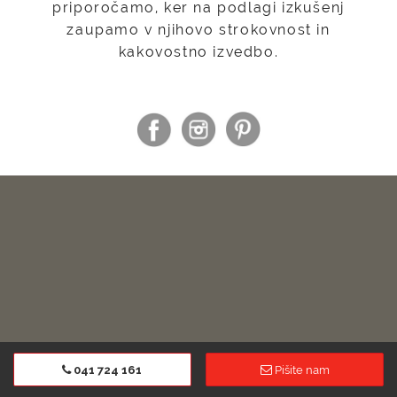
priporočamo, ker na podlagi izkušenj
zaupamo v njihovo strokovnost in
kakovostno izvedbo.
SANJATE O PRIJETNEM, TOPLEM IN UDOBNEM
041 724 161
Pišite nam
DOMU?