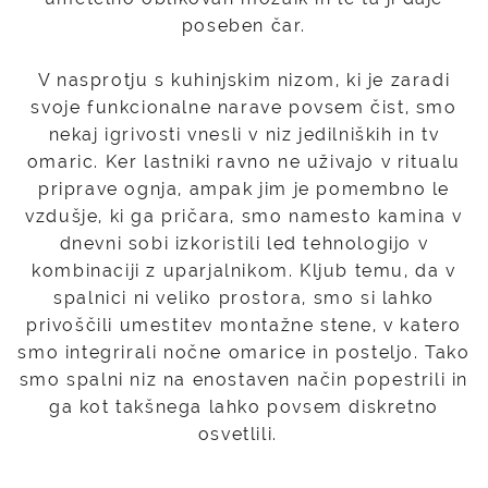
poseben čar.
V nasprotju s kuhinjskim nizom, ki je zaradi
svoje funkcionalne narave povsem čist, smo
nekaj igrivosti vnesli v niz jedilniških in tv
omaric. Ker lastniki ravno ne uživajo v ritualu
priprave ognja, ampak jim je pomembno le
vzdušje, ki ga pričara, smo namesto kamina v
dnevni sobi izkoristili led tehnologijo v
kombinaciji z uparjalnikom. Kljub temu, da v
spalnici ni veliko prostora, smo si lahko
privoščili umestitev montažne stene, v katero
smo integrirali nočne omarice in posteljo. Tako
smo spalni niz na enostaven način popestrili in
ga kot takšnega lahko povsem diskretno
osvetlili.