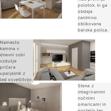
polotok, ki ga
obdaja
zanimivo
oblikovana
barska polica.
Namesto
kamina v
dnevni sobi
vzdušje
pričara
uparjalnik z
led osvetlitvijo.
Stena z
integriranimi
nočnimi
omaricami in
posteljo ter