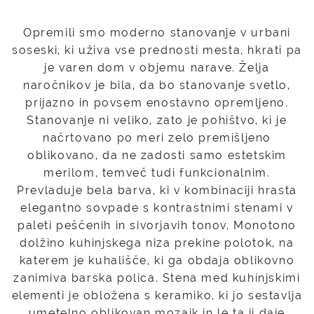
Opremili smo moderno stanovanje v urbani
soseski, ki uživa vse prednosti mesta, hkrati pa
je varen dom v objemu narave. Želja
naročnikov je bila, da bo stanovanje svetlo,
prijazno in povsem enostavno opremljeno.
Stanovanje ni veliko, zato je pohištvo, ki je
načrtovano po meri zelo premišljeno
oblikovano, da ne zadosti samo estetskim
merilom, temveč tudi funkcionalnim.
Prevladuje bela barva, ki v kombinaciji hrasta
elegantno sovpade s kontrastnimi stenami v
paleti peščenih in sivorjavih tonov. Monotono
dolžino kuhinjskega niza prekine polotok, na
katerem je kuhališče, ki ga obdaja oblikovno
zanimiva barska polica. Stena med kuhinjskimi
elementi je obložena s keramiko, ki jo sestavlja
umetelno oblikovan mozaik in le ta ji daje