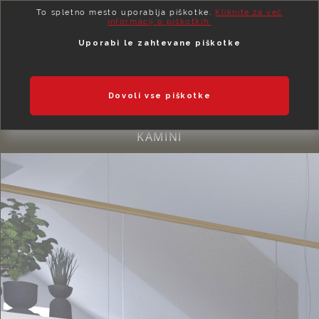
To spletno mesto uporablja piškotke.
Kliknite za več
informacij o piškotkih.
Uporabi le zahtevane piškotke
Dovoli vse piškotke
KAMINI