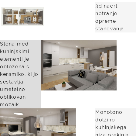
3d načrt
notranje
opreme
stanovanja
Stena med
kuhinjskimi
elementi je
obložena s
keramiko, ki jo
sestavlja
umetelno
oblikovan
mozaik.
Monotono
dolžino
kuhinjskega
niza prekinja