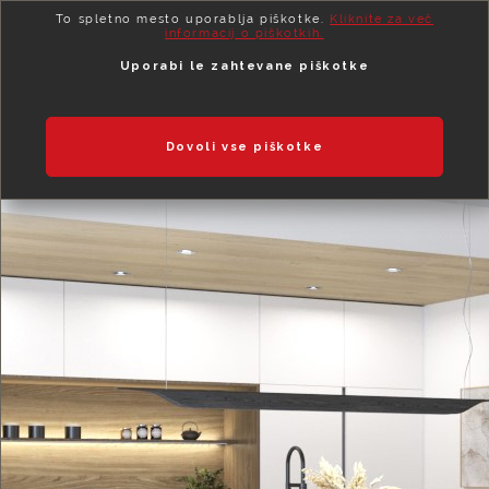
To spletno mesto uporablja piškotke.
Kliknite za več
informacij o piškotkih.
Uporabi le zahtevane piškotke
Dovoli vse piškotke